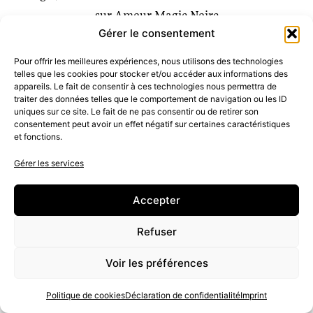
sur
Amour Magie Noire
Gérer le consentement
Pour offrir les meilleures expériences, nous utilisons des technologies
telles que les cookies pour stocker et/ou accéder aux informations des
appareils. Le fait de consentir à ces technologies nous permettra de
traiter des données telles que le comportement de navigation ou les ID
uniques sur ce site. Le fait de ne pas consentir ou de retirer son
consentement peut avoir un effet négatif sur certaines caractéristiques
Partagez
et fonctions.
Gérer les services
Cliquez sur « J’accepte » pour activer
Facebook
Politique de cookies
Accepter
J’accepte
Retour au blog
Refuser
Voir les préférences
Politique de cookies
Déclaration de confidentialité
Imprint