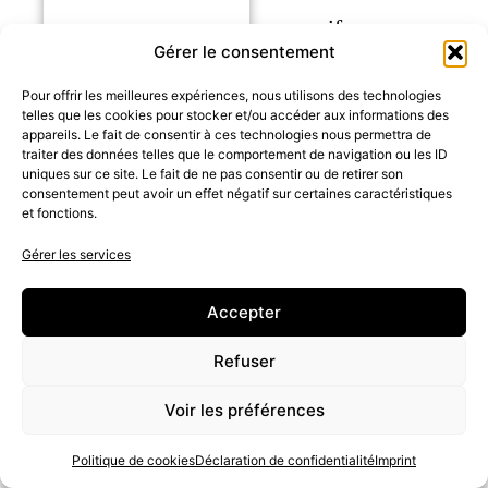
progressif.
Gérer le consentement
Ici aussi, la durée
Pour offrir les meilleures expériences, nous utilisons des technologies
d’un retour à la
telles que les cookies pour stocker et/ou accéder aux informations des
appareils. Le fait de consentir à ces technologies nous permettra de
normale du moins
traiter des données telles que le comportement de navigation ou les ID
uniques sur ce site. Le fait de ne pas consentir ou de retirer son
vers ce que l’on
consentement peut avoir un effet négatif sur certaines caractéristiques
et fonctions.
souhaiterait
Gérer les services
retrouver dépendra
du temps pendant
Accepter
lequel cette routine
Refuser
s’est installée. Dans
Voir les préférences
cette configuration,
renverser la tendance
Politique de cookies
Déclaration de confidentialité
Imprint