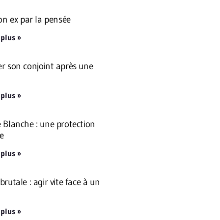
son ex par la pensée
 plus »
r son conjoint après une
 plus »
 Blanche : une protection
e
 plus »
rutale : agir vite face à un
 plus »