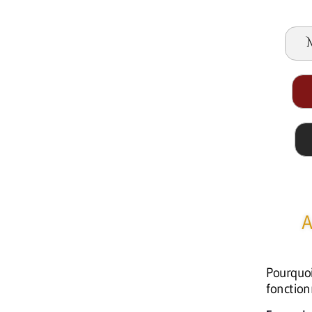
A
Pourquoi 
fonction