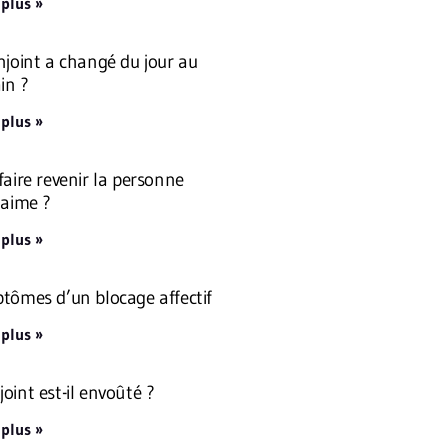
 plus »
njoint a changé du jour au
in ?
 plus »
faire revenir la personne
 aime ?
 plus »
tômes d’un blocage affectif
 plus »
oint est-il envoûté ?
 plus »