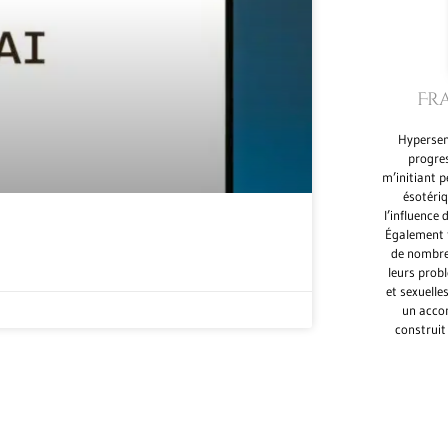
Fr
Hypersens
progre
m’initiant 
ésotéri
l’influence 
Également f
de nombre
leurs prob
et sexuelle
un acco
construit