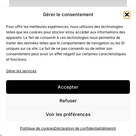
OÙ EN EST L'ÊTRE AIMÉ
Gérer le consentement
AUJOURD'HUI ?
Pour offrir les meilleures expériences, nous utilisons des technologies
telles que les cookies pour stocker et/ou accéder aux informations des
appareils. Le fait de consentir à ces technologies nous permettra de
Évaluer la
traiter des données telles que le comportement de navigation ou les ID
uniques sur ce site. Le fait de ne pas consentir ou de retirer son
situation avant
consentement peut avoir un effet négatif sur certaines caractéristiques
un retour
et fonctions.
d'affection
Gérer les services
👉Mais qu’en est-
Accepter
il aujourd’hui de
l’être aimé ?
Refuser
Voir les préférences
👉Depuis la
rupture, sa
Politique de cookies
Déclaration de confidentialité
Imprint