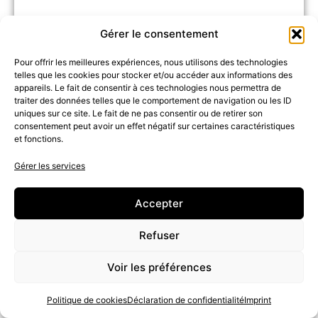
Gérer le consentement
Pour offrir les meilleures expériences, nous utilisons des technologies
telles que les cookies pour stocker et/ou accéder aux informations des
appareils. Le fait de consentir à ces technologies nous permettra de
traiter des données telles que le comportement de navigation ou les ID
uniques sur ce site. Le fait de ne pas consentir ou de retirer son
consentement peut avoir un effet négatif sur certaines caractéristiques
et fonctions.
Certaines personnes ont déjà vécu des
Gérer les services
situations similaires et ont pu retrouver
Accepter
un équilibre après intervention.
Refuser
TEMOIGNAGES
Voir les préférences
Politique de cookies
Déclaration de confidentialité
Imprint