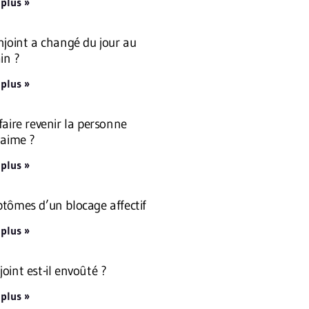
 plus »
njoint a changé du jour au
in ?
 plus »
faire revenir la personne
 aime ?
 plus »
tômes d’un blocage affectif
 plus »
oint est-il envoûté ?
 plus »