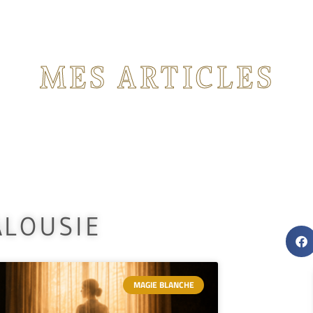
MES ARTICLES
nts articles concernant les rituels de magie que j'
ALOUSIE
MAGIE BLANCHE