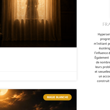
Fr
Hypersens
progre
m’initiant 
ésotéri
l’influence 
Également f
de nombre
leurs prob
et sexuelle
un acco
construit
MAGIE BLANCHE