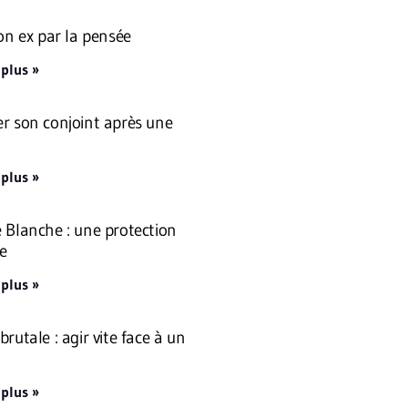
son ex par la pensée
 plus »
r son conjoint après une
 plus »
 Blanche : une protection
e
 plus »
rutale : agir vite face à un
 plus »