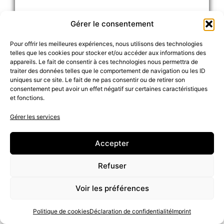
Gérer le consentement
Je rappelle que le sortilège du
Pour offrir les meilleures expériences, nous utilisons des technologies
cadenas est à utiliser une fois que les
telles que les cookies pour stocker et/ou accéder aux informations des
appareils. Le fait de consentir à ces technologies nous permettra de
problèmes sont résolus et que votre
traiter des données telles que le comportement de navigation ou les ID
uniques sur ce site. Le fait de ne pas consentir ou de retirer son
relation de couple est perenne
consentement peut avoir un effet négatif sur certaines caractéristiques
et fonctions.
puisque sa raison d’être est de sceller
Gérer les services
un amour partagé.
Accepter
Refuser
Voir les préférences
Politique de cookies
Déclaration de confidentialité
Imprint