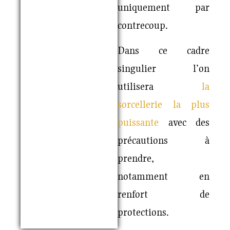
uniquement par
contrecoup.
Dans ce cadre
singulier l’on
utilisera
la
sorcellerie la plus
puissante
avec des
précautions à
prendre,
notamment en
renfort de
protections.