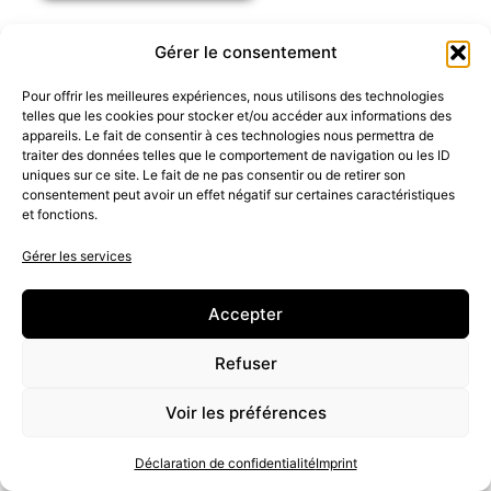
Gérer le consentement
Pour offrir les meilleures expériences, nous utilisons des technologies
telles que les cookies pour stocker et/ou accéder aux informations des
DES TRAVAUX OCCULTES EN MAGIE
appareils. Le fait de consentir à ces technologies nous permettra de
NOIRE
traiter des données telles que le comportement de navigation ou les ID
uniques sur ce site. Le fait de ne pas consentir ou de retirer son
consentement peut avoir un effet négatif sur certaines caractéristiques
et fonctions.
La magie noire est
Gérer les services
explosive
Accepter
La dynamite est
extrêmement
Refuser
dangereuse, pourtant
Voir les préférences
c’est grâce à elle que
Déclaration de confidentialité
Imprint
l’on doit les plus