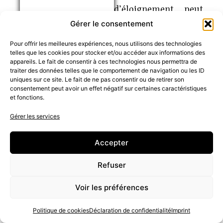
d’éloignement, peut
Gérer le consentement
briser le couple
légitime. Une
Pour offrir les meilleures expériences, nous utilisons des technologies
telles que les cookies pour stocker et/ou accéder aux informations des
intervention
appareils. Le fait de consentir à ces technologies nous permettra de
traiter des données telles que le comportement de navigation ou les ID
s’impose sans tarder
uniques sur ce site. Le fait de ne pas consentir ou de retirer son
consentement peut avoir un effet négatif sur certaines caractéristiques
pour
reconquérir
et fonctions.
votre mari
et écarter
Gérer les services
toute action
Accepter
extérieure parasite.
Refuser
Voir les préférences
Politique de cookies
Déclaration de confidentialité
Imprint